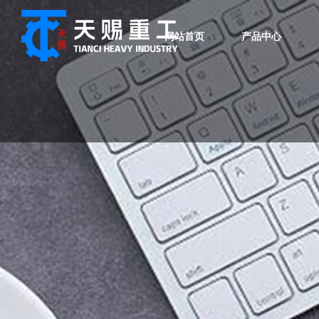
网站首页
产品中心