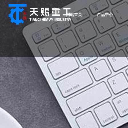
网站首页
产品中心