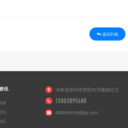
返回列表
资讯
河南省郑州市荥阳市乔楼镇任庄
15803895688
新闻
资讯
459294916@qq.com
知识