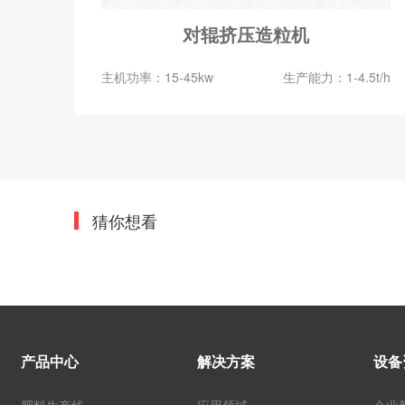
对辊挤压造粒机
0t/h
主机功率：15-45kw
生产能力：1-4.5t/h
猜你想看
产品中心
解决方案
设备