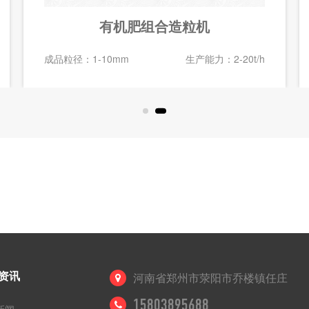
有机肥组合造粒机
成品粒径：1-10mm
生产能力：2-20t/h
资讯
河南省郑州市荥阳市乔楼镇任庄
15803895688